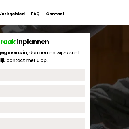
Werkgebied
FAQ
Contact
praak
inplannen
gegevens in
, dan nemen wij zo snel
ijk contact met u op.
Naam
E-
mail
Adres
Telefoonnummer