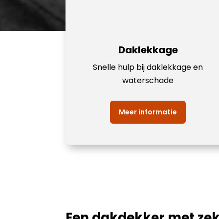
Daklekkage
Snelle hulp bij daklekkage en
waterschade
Meer informatie
Een dakdekker met zek