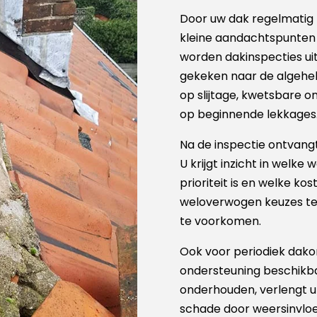
Door uw dak regelmatig 
kleine aandachtspunten u
worden dakinspecties ui
gekeken naar de algehele
op slijtage, kwetsbare o
op beginnende lekkages
Na de inspectie ontvangt 
U krijgt inzicht in welke
prioriteit is en welke ko
weloverwogen keuzes t
te voorkomen.
Ook voor periodiek dako
ondersteuning beschikbaa
onderhouden, verlengt u 
schade door weersinvlo