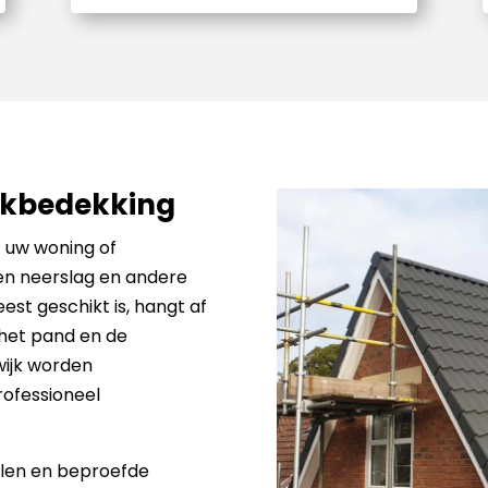
akbedekking
t uw woning of
en neerslag en andere
st geschikt is, hangt af
 het pand en de
wijk worden
ofessioneel
alen en beproefde