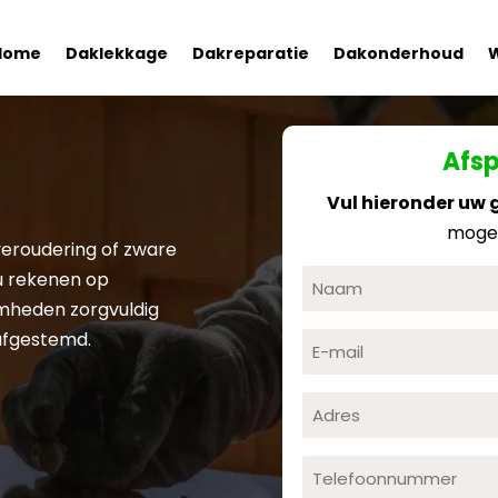
Home
Daklekkage
Dakreparatie
Dakonderhoud
Afs
Vul hieronder uw 
mogel
veroudering of zware
u rekenen op
mheden zorgvuldig
afgestemd.